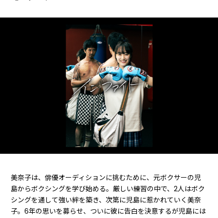
美奈子は、俳優オーディションに挑むために、元ボクサーの児
島からボクシングを学び始める。厳しい練習の中で、2人はボク
シングを通して強い絆を築き、次第に児島に惹かれていく美奈
子。6年の思いを募らせ、ついに彼に告白を決意するが児島には