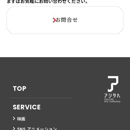
まずはお気軽にお問い合わせください。
お問合せ
動画制作
Movie Production
キャラクターを活用したSNSアカウントの運営を行
い、効果的なマーケティング戦略でフォロワーとのエ
ンゲージメントを高めます。
TOP
広告やプロモーション用の高品質な動画コンテンツを
作品
SERVICE
企画・制作します。
映画
SNS アニメーション