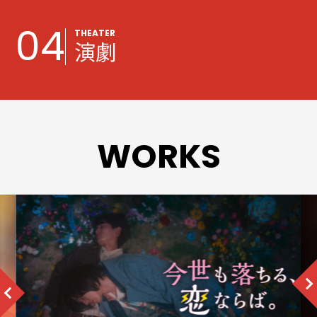
Character development
事業内容
04
THEATER
演劇
コンサルティング
Consulting
事業内容
WORKS
ブランドやマーケットに合わせた魅力的なキャラクタ
ーのコンセプトを考案し、デザインします。
プロダクション運営
Production
アニメーション制作
企業の課題を解決し、成長を支援するための専門的な
アドバイスと戦略提案を行います。
Animation produce