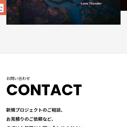
戦略立案
朝×ショート×移動型の演劇をプロデュースする「朝プ
ロダクション」の運営を行っております。
Planning
キャラクターを用いて、視覚的に訴求力のあるアニメ
ーションコンテンツを制作します。
作品
お問い合わせ
CONTACT
アカウント運用・
業の目標達成に向けた長期的なビジョンと具体的なア
新規プロジェクトのご相談、
マーケティング
クションプランを策定します。
お見積りのご依頼など、
SNS marketing